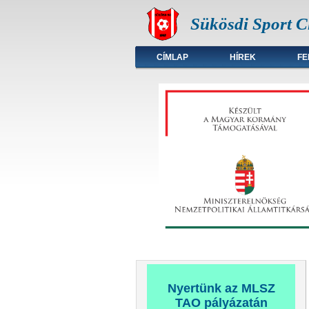
Sükösdi Sport C
Főmenü
CÍMLAP
HÍREK
FE
Nyertünk az MLSZ
TAO pályázatán