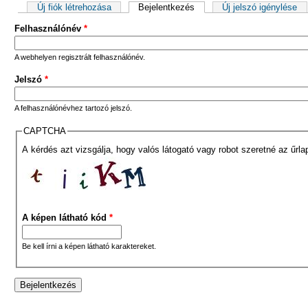
Elsődleges fülek
Új fiók létrehozása
Bejelentkezés
(aktív fül)
Új jelszó igénylése
Felhasználónév
*
A webhelyen regisztrált felhasználónév.
Jelszó
*
A felhasználónévhez tartozó jelszó.
CAPTCHA
A kérdés azt vizsgálja, hogy valós látogató vagy robot szeretné az űrla
A képen látható kód
*
Be kell írni a képen látható karaktereket.