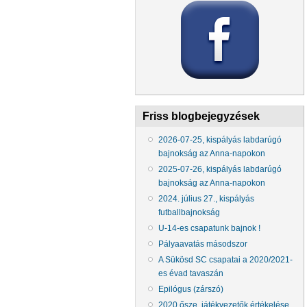
Friss blogbejegyzések
2026-07-25, kispályás labdarúgó
bajnokság az Anna-napokon
2025-07-26, kispályás labdarúgó
bajnokság az Anna-napokon
2024. július 27., kispályás
futballbajnokság
U-14-es csapatunk bajnok !
Pályaavatás másodszor
A Sükösd SC csapatai a 2020/2021-
es évad tavaszán
Epilógus (zárszó)
2020 ősze, játékvezetők értékelése