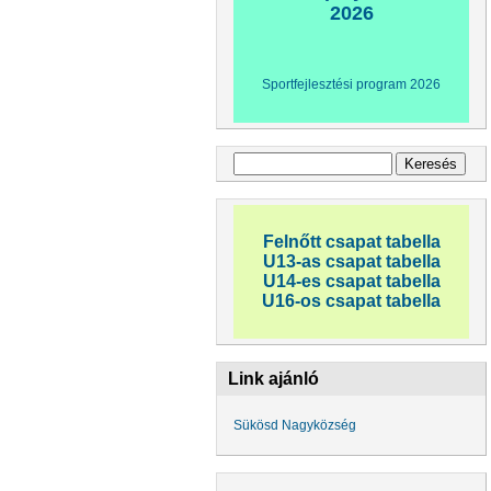
2026
Sportfejlesztési program 2026
Keresés űrlap
Keresés
Felnőtt csapat tabella
U13-as csapat tabella
U14-es csapat tabella
U16-os csapat tabella
Link ajánló
Sükösd Nagyközség