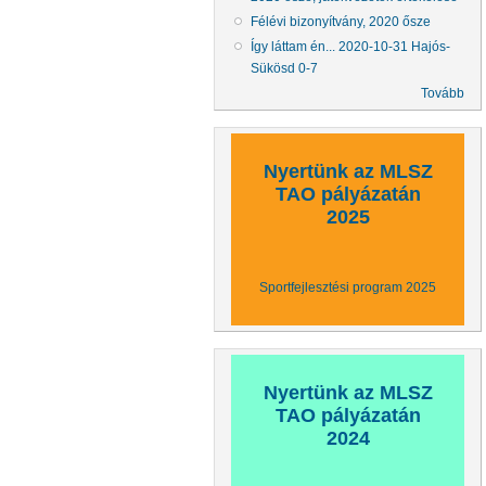
Félévi bizonyítvány, 2020 ősze
Így láttam én... 2020-10-31 Hajós-
Sükösd 0-7
Tovább
Nyertünk az MLSZ
TAO pályázatán
2025
Sportfejlesztési program 2025
Nyertünk az MLSZ
TAO pályázatán
2024