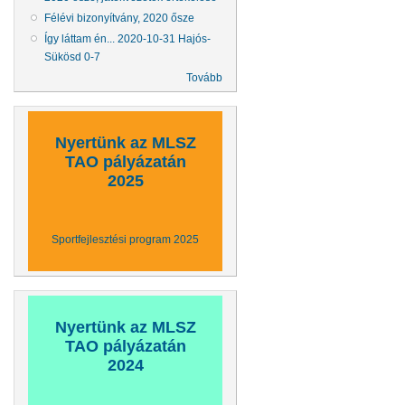
Félévi bizonyítvány, 2020 ősze
Így láttam én... 2020-10-31 Hajós-
Sükösd 0-7
Tovább
Nyertünk az MLSZ
TAO pályázatán
2025
Sportfejlesztési program 2025
Nyertünk az MLSZ
TAO pályázatán
2024