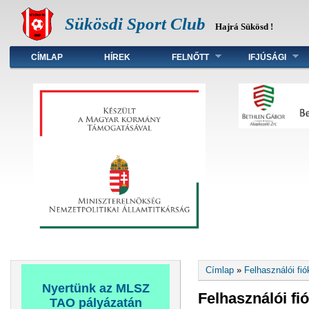
Sükösdi Sport Club
Hajrá Sükösd !
Főmenü
CÍMLAP
HÍREK
FELNŐTT
IFJÚSÁGI
Jelenlegi hely
Címlap
»
Felhasználói fió
Nyertünk az MLSZ
Felhasználói fi
TAO pályázatán