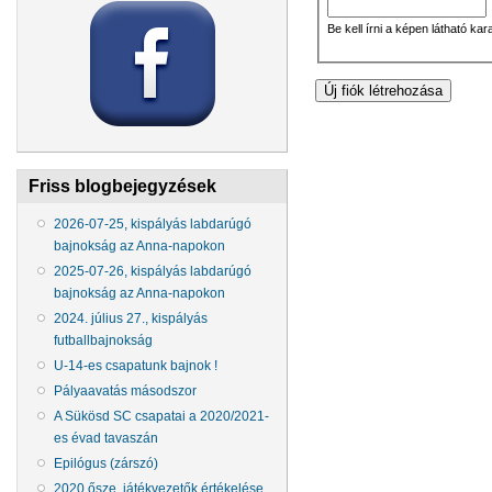
Be kell írni a képen látható kar
Friss blogbejegyzések
2026-07-25, kispályás labdarúgó
bajnokság az Anna-napokon
2025-07-26, kispályás labdarúgó
bajnokság az Anna-napokon
2024. július 27., kispályás
futballbajnokság
U-14-es csapatunk bajnok !
Pályaavatás másodszor
A Sükösd SC csapatai a 2020/2021-
es évad tavaszán
Epilógus (zárszó)
2020 ősze, játékvezetők értékelése