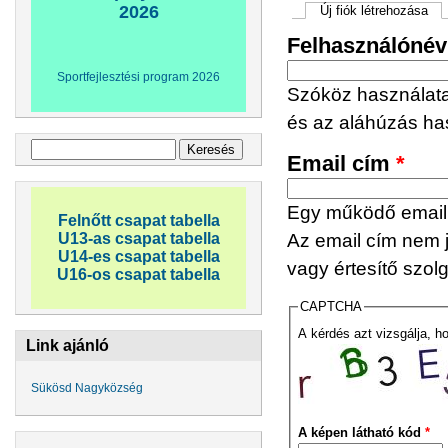
Elsődleges fülek
2026
Új fiók létrehozása
(akt
Felhasználóné
Sportfejlesztési program 2026
Szóköz használata 
és az aláhúzás ha
Keresés űrlap
Keresés
Email cím
*
Egy működő email c
Felnőtt csapat tabella
U13-as csapat tabella
Az email cím nem j
U14-es csapat tabella
vagy értesítő szol
U16-os csapat tabella
CAPTCHA
A kérdés azt vizsgálja, h
Link ajánló
Sükösd Nagyközség
A képen látható kód
*