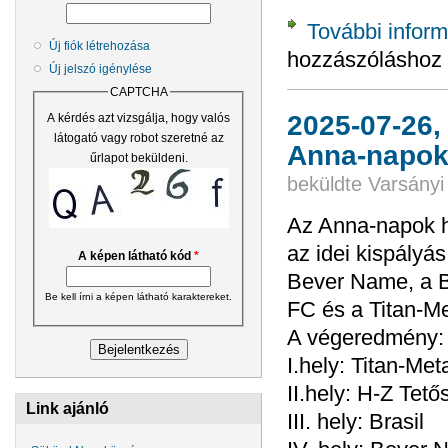
További inform
Új fiók létrehozása
hozzászóláshoz
Új jelszó igénylése
CAPTCHA
2025-07-26,
A kérdés azt vizsgálja, hogy valós
látogató vagy robot szeretné az
Anna-napo
űrlapot beküldeni.
beküldte
Varsányi
Az Anna-napok h
az idei kispályá
A képen látható kód
*
Bever Name, a Br
Be kell írni a képen látható karaktereket.
FC és a Titan-Me
A végeredmény:
I.hely: Titan-Met
II.hely: H-Z Tető
Link ajánló
III. hely: Brasil