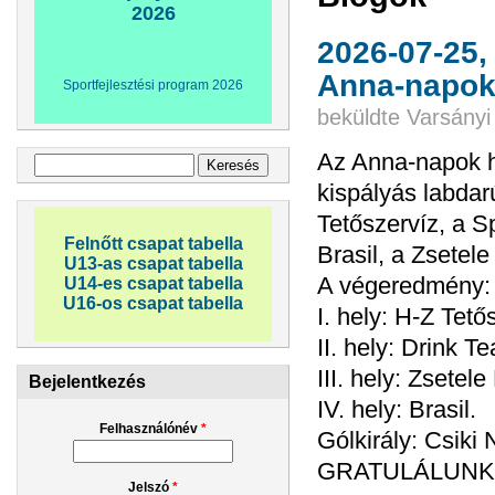
2026
2026-07-25,
Anna-napo
Sportfejlesztési program 2026
beküldte
Varsányi
Az Anna-napok 
Keresés űrlap
Keresés
kispályás labdar
Tetőszervíz, a 
Felnőtt csapat tabella
Brasil, a Zsetel
U13-as csapat tabella
A végeredmény:
U14-es csapat tabella
U16-os csapat tabella
I. hely: H-Z Tető
II. hely: Drink T
III. hely: Zsetele 
Bejelentkezés
IV. hely: Brasil.
Felhasználónév
*
Gólkirály: Csiki 
GRATULÁLUNK
Jelszó
*