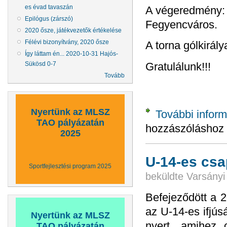
es évad tavaszán
A végeredmény: 1
Epilógus (zárszó)
Fegyencváros.
2020 ősze, játékvezetők értékelése
Félévi bizonyítvány, 2020 ősze
A torna gólkirál
Így láttam én... 2020-10-31 Hajós-
Gratulálunk!!!
Sükösd 0-7
Tovább
Nyertünk az MLSZ
További inform
TAO pályázatán
hozzászóláshoz
2025
U-14-es csa
Sportfejlesztési program 2025
beküldte
Varsányi
Befejeződött a 
az U-14-es ifjús
Nyertünk az MLSZ
nyert, amihez c
TAO pályázatán