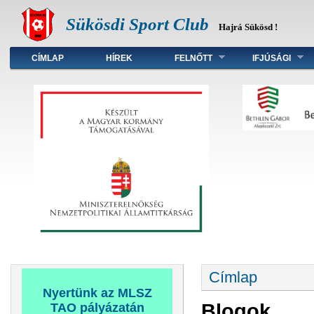
Sükösdi Sport Club
Hajrá Sükösd !
Főmenü
CÍMLAP
HÍREK
FELNŐTT
IFJÚSÁGI
Jelenlegi hely
Címlap
Nyertünk az MLSZ
Blogok
TAO pályázatán