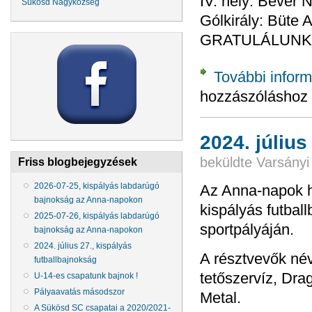
IV. hely: Bever 
Sükösd Nagyközség
Gólkirály: Büte At
GRATULÁLUNK
További inform
hozzászóláshoz
2024. július
beküldte
Varsányi
Friss blogbejegyzések
2026-07-25, kispályás labdarúgó
Az Anna-napok 
bajnokság az Anna-napokon
kispályás futba
2025-07-26, kispályás labdarúgó
sportpályáján.
bajnokság az Anna-napokon
2024. július 27., kispályás
A résztvevők né
futballbajnokság
tetőszervíz, Dra
U-14-es csapatunk bajnok !
Pályaavatás másodszor
Metal.
A Sükösd SC csapatai a 2020/2021-