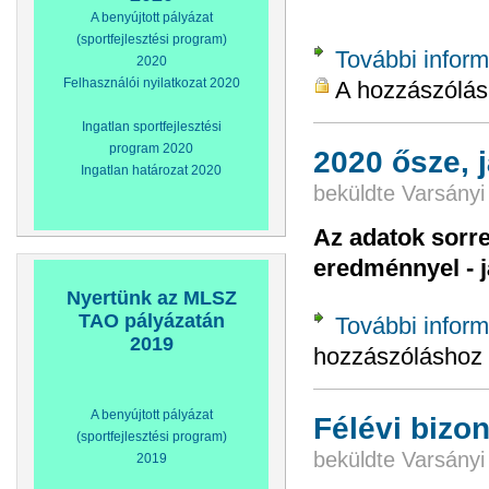
A benyújtott pályázat
(sportfejlesztési program)
További inform
2020
Felhasználói nyilatkozat 2020
A hozzászólá
Ingatlan sportfejlesztési
program 2020
2020 ősze, 
Ingatlan határozat 2020
beküldte
Varsányi
Az adatok sorre
eredménnyel - j
Nyertünk az MLSZ
TAO pályázatán
További inform
2019
hozzászóláshoz
A benyújtott pályázat
Félévi bizo
(sportfejlesztési program)
beküldte
Varsányi
2019