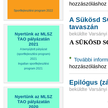
hozzászóláshoz
Sportfejlesztési program 2022
A Sükösd SC
tavaszán
beküldte
Varsányi
Nyertünk az MLSZ
TAO pályázatán
A SÜKÖSD SC
2021
A benyújtott pályázat
(sportfejlesztési program)
További inform
2021
Ingatlan sportfejlesztési
hozzászóláshoz
program 2021
Epilógus (z
beküldte
Varsányi
Nyertünk az MLSZ
TAO pályázatán
2020