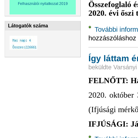
Összefoglaló é
Felhasználói nyilatkozat 2019
2020. évi őszi 
Látogatók száma
További inform
hozzászóláshoz
Így láttam 
beküldte
Varsányi
FELNŐTT: Haj
2020. október 
(Ifjúsági mérk
IFJÚSÁGI: Ján