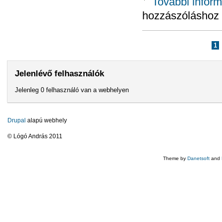
További inform
hozzászóláshoz
Oldalak
1
Jelenlévő felhasználók
Jelenleg 0 felhasználó van a webhelyen
Drupal
alapú webhely
© Lógó András 2011
Theme by
Danetsoft
and