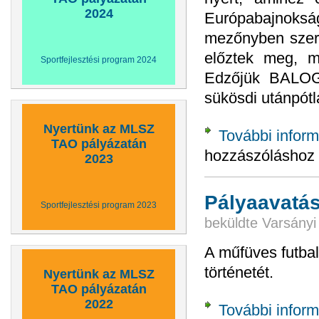
2024
Európabajnoksá
mezőnyben szere
előztek meg, m
Sportfejlesztési program 2024
Edzőjük BALOG
sükösdi utánpótl
Nyertünk az MLSZ
További inform
TAO pályázatán
hozzászóláshoz
2023
Pályaavatá
Sportfejlesztési program 2023
beküldte
Varsányi
A műfüves futbal
történetét.
Nyertünk az MLSZ
TAO pályázatán
2022
További inform