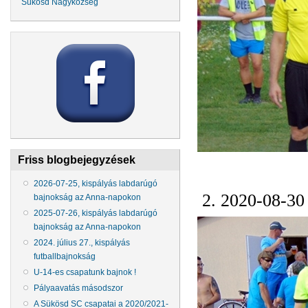
Sükösd Nagyközség
Friss blogbejegyzések
2026-07-25, kispályás labdarúgó
2. 2020-08-30
bajnokság az Anna-napokon
2025-07-26, kispályás labdarúgó
bajnokság az Anna-napokon
2024. július 27., kispályás
futballbajnokság
U-14-es csapatunk bajnok !
Pályaavatás másodszor
A Sükösd SC csapatai a 2020/2021-