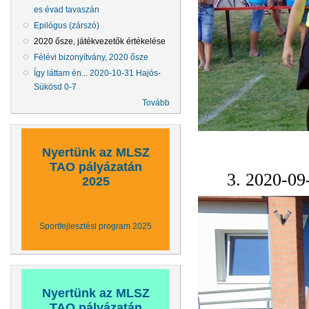
es évad tavaszán
Epilógus (zárszó)
2020 ősze, játékvezetők értékelése
Félévi bizonyítvány, 2020 ősze
Így láttam én... 2020-10-31 Hajós-
Sükösd 0-7
Tovább
Nyertünk az MLSZ
TAO pályázatán
3. 2020-09
2025
Sportfejlesztési program 2025
Nyertünk az MLSZ
TAO pályázatán