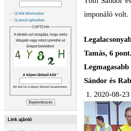
Tóth Sándor és
imponáló volt.
Új fiók létrehozása
Új jelszó igénylése
CAPTCHA
A kérdés azt vizsgálja, hogy valós
Legalacsonyab
látogató vagy robot szeretné az
űrlapot beküldeni.
Tamás, 6 pont
Legmagasabb 
A képen látható kód
*
Sándor és Rabi
Be kell írni a képen látható karaktereket.
1. 2020-08-23
Link ajánló