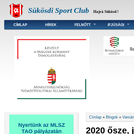
Sükösdi Sport Club
Hajrá Sükösd !
Főmenü
CÍMLAP
HÍREK
FELNŐTT
IFJÚSÁGI
Jelenlegi hely
Címlap
»
Blogok
»
Varsán
Nyertünk az MLSZ
2020 ősze, 
TAO pályázatán