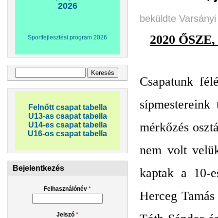
2026
beküldte
Varsányi
2020 ŐSZ
Sportfejlesztési program 2026
Keresés űrlap
Keresés
Csapatunk félé
sípmestereink 
Felnőtt csapat tabella
U13-as csapat tabella
mérkőzés osztá
U14-es csapat tabella
U16-os csapat tabella
nem volt velük
Bejelentkezés
kaptak a 10-e
Felhasználónév
*
Herceg Tamás i
Jelszó
*