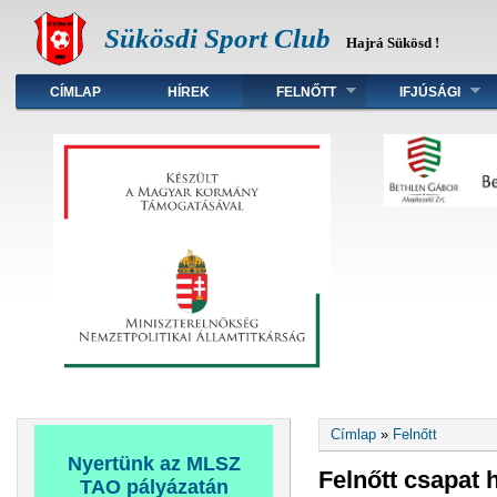
Sükösdi Sport Club
Hajrá Sükösd !
Főmenü
CÍMLAP
HÍREK
FELNŐTT
IFJÚSÁGI
Jelenlegi hely
Címlap
»
Felnőtt
Nyertünk az MLSZ
Felnőtt csapat h
TAO pályázatán