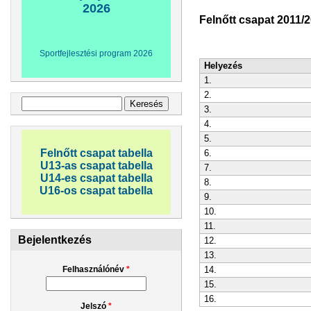
2026
Felnőtt csapat 2011/2
Sportfejlesztési program 2026
Helyezés
1.
2.
Keresés űrlap
Keresés
3.
4.
5.
Felnőtt csapat tabella
6.
U13-as csapat tabella
7.
U14-es csapat tabella
8.
U16-os csapat tabella
9.
10.
11.
Bejelentkezés
12.
13.
Felhasználónév
*
14.
15.
16.
Jelszó
*