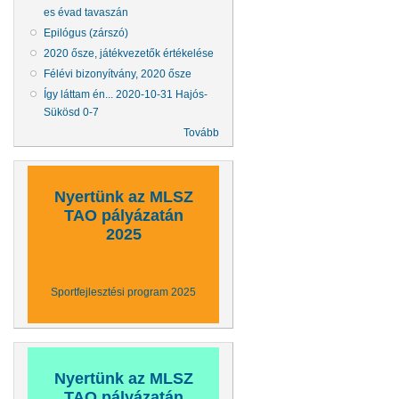
es évad tavaszán
Epilógus (zárszó)
2020 ősze, játékvezetők értékelése
Félévi bizonyítvány, 2020 ősze
Így láttam én... 2020-10-31 Hajós-
Sükösd 0-7
Tovább
Nyertünk az MLSZ
TAO pályázatán
2025
Sportfejlesztési program 2025
Nyertünk az MLSZ
TAO pályázatán