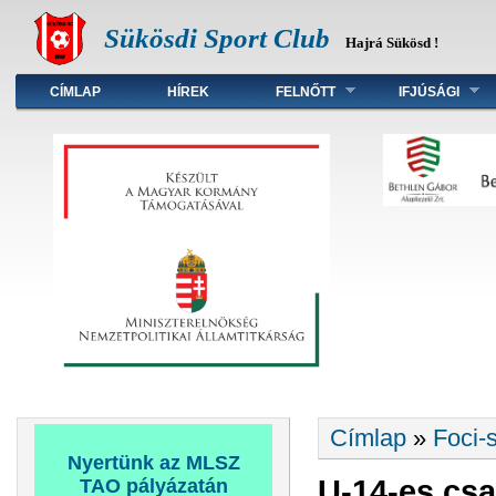
Sükösdi Sport Club
Hajrá Sükösd !
Főmenü
CÍMLAP
HÍREK
FELNŐTT
IFJÚSÁGI
Jelenlegi hely
Címlap
»
Foci-s
Nyertünk az MLSZ
U-14-es csa
TAO pályázatán