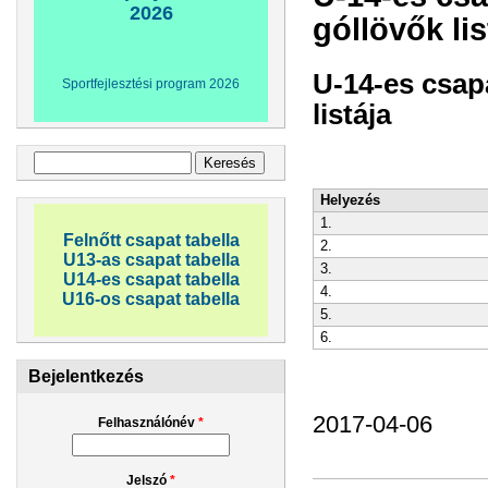
2026
góllövők lis
U-14-es csap
Sportfejlesztési program 2026
listája
Keresés űrlap
Keresés
Helyezés
1.
Felnőtt csapat tabella
2.
U13-as csapat tabella
3.
U14-es csapat tabella
4.
U16-os csapat tabella
5.
6.
Bejelentkezés
2017-04-06
Felhasználónév
*
Jelszó
*