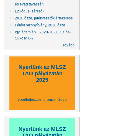
es évad tavaszán
Epilógus (zárszó)
2020 ősze, játékvezetők értékelése
Félévi bizonyítvány, 2020 ősze
Így láttam én... 2020-10-31 Hajós-
Sükösd 0-7
Tovább
Nyertünk az MLSZ
TAO pályázatán
2025
Sportfejlesztési program 2025
Nyertünk az MLSZ
TAO pályázatán