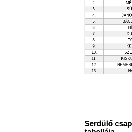
2.
MÉ
3.
SÜ
4.
JÁN
5.
BÁC
6.
H
7.
DU
8.
T
9.
KE
10.
SZ
11.
KISK
12.
NEMES
13.
H
Serdülő csap
tabellája