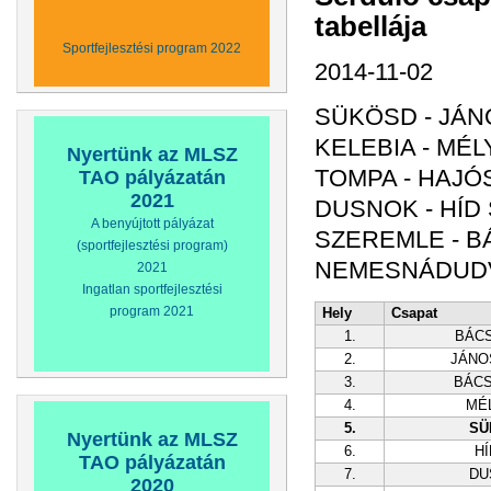
tabellája
Sportfejlesztési program 2022
2014-11-02
SÜKÖSD - JÁN
KELEBIA - MÉL
Nyertünk az MLSZ
TOMPA - HAJÓS
TAO pályázatán
2021
DUSNOK - HÍD 
A benyújtott pályázat
SZEREMLE - B
(sportfejlesztési program)
NEMESNÁDUDVA
2021
Ingatlan sportfejlesztési
program 2021
Hely
Csapat
1.
BÁC
2.
JÁNO
3.
BÁC
4.
MÉ
5.
SÜ
Nyertünk az MLSZ
6.
HÍ
TAO pályázatán
7.
DU
2020