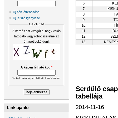
6.
KE
7.
KISK
Új fiók létrehozása
8.
H
Új jelszó igénylése
9.
T
CAPTCHA
10.
HÍ
11.
DU
A kérdés azt vizsgálja, hogy valós
12.
SZE
látogató vagy robot szeretné az
űrlapot beküldeni.
13.
NEMES
A képen látható kód
*
Be kell írni a képen látható karaktereket.
Serdülő csap
tabellája
2014-11-16
Link ajánló
KISKUNHALAS 