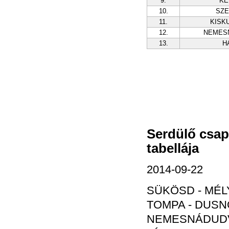
9.
KE
10.
SZ
11.
KISK
12.
NEMES
13.
H
Serdülő csap
tabellája
2014-09-22
SÜKÖSD - MÉLY
TOMPA - DUSNO
NEMESNÁDUDVA