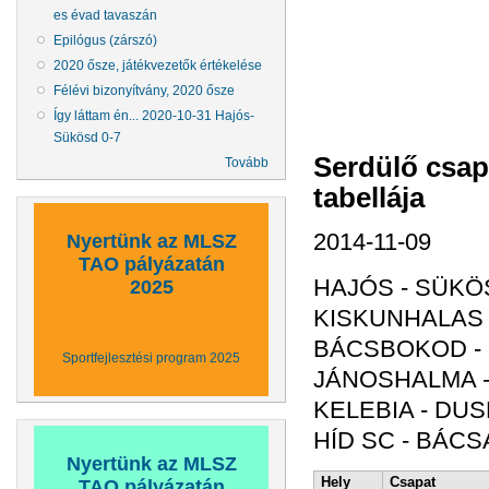
es évad tavaszán
Epilógus (zárszó)
2020 ősze, játékvezetők értékelése
Félévi bizonyítvány, 2020 ősze
Így láttam én... 2020-10-31 Hajós-
Sükösd 0-7
Serdülő csap
Tovább
tabellája
2014-11-09
Nyertünk az MLSZ
TAO pályázatán
HAJÓS - SÜKÖS
2025
KISKUNHALAS -
BÁCSBOKOD - 
Sportfejlesztési program 2025
JÁNOSHALMA -
KELEBIA - DUS
HÍD SC - BÁCS
Nyertünk az MLSZ
Hely
Csapat
TAO pályázatán