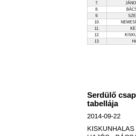
7.
JÁN
8.
BÁC
9.
SZ
10.
NEMES
11.
KE
12.
KISK
13.
H
Serdülő csap
tabellája
2014-09-22
KISKUNHALAS 