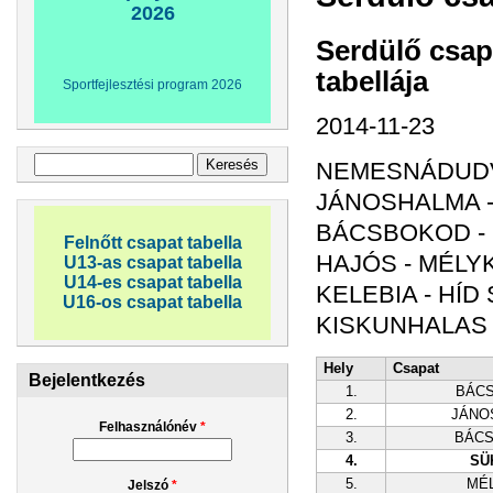
2026
Serdülő csap
tabellája
Sportfejlesztési program 2026
2014-11-23
Keresés űrlap
Keresés
NEMESNÁDUDVA
JÁNOSHALMA -
BÁCSBOKOD - 
Felnőtt csapat tabella
HAJÓS - MÉLYK
U13-as csapat tabella
U14-es csapat tabella
KELEBIA - HÍD 
U16-os csapat tabella
KISKUNHALAS 
Hely
Csapat
Bejelentkezés
1.
BÁC
2.
JÁNO
Felhasználónév
*
3.
BÁC
4.
SÜ
5.
MÉ
Jelszó
*