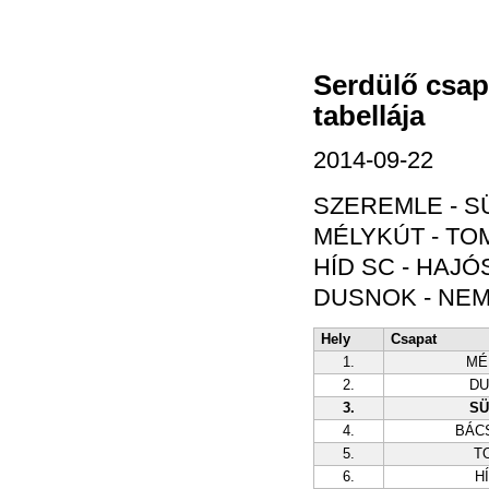
Serdülő csap
tabellája
2014-09-22
SZEREMLE - S
MÉLYKÚT - TOM
HÍD SC - HAJÓS
DUSNOK - NEM
Hely
Csapat
1.
MÉ
2.
DU
3.
SÜ
4.
BÁC
5.
T
6.
H