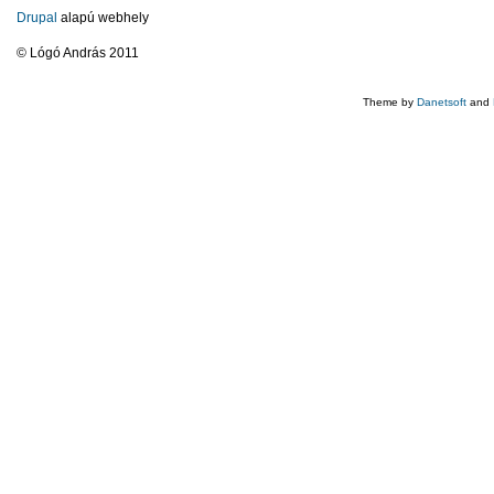
Drupal
alapú webhely
© Lógó András 2011
Theme by
Danetsoft
and