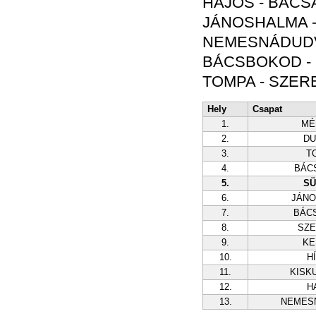
HAJÓS - BÁCSA
JÁNOSHALMA - 
NEMESNÁDUDVA
BÁCSBOKOD - K
TOMPA - SZERE
Hely
Csapat
1.
MÉ
2.
DU
3.
T
4.
BÁC
5.
SÜ
6.
JÁN
7.
BÁC
8.
SZ
9.
KE
10.
H
11.
KISK
12.
H
13.
NEMES