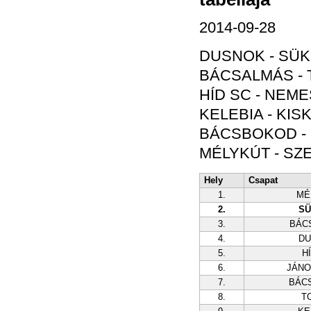
2014-09-28
DUSNOK - SÜK
BÁCSALMÁS - T
HÍD SC - NEM
KELEBIA - KIS
BÁCSBOKOD - 
MÉLYKÚT - SZE
Hely
Csapat
1.
MÉ
2.
SÜ
3.
BÁC
4.
DU
5.
H
6.
JÁN
7.
BÁC
8.
T