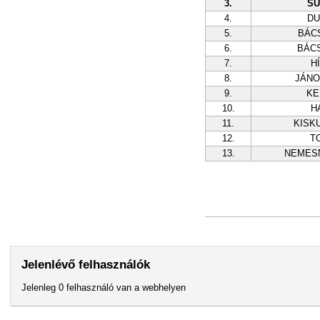
3.
SÜ
4.
DU
5.
BÁC
6.
BÁC
7.
H
8.
JÁN
9.
KE
10.
H
11.
KISK
12.
T
13.
NEMES
Jelenlévő felhasználók
Jelenleg 0 felhasználó van a webhelyen