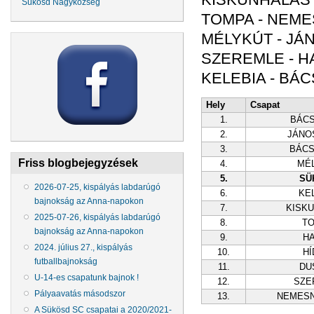
Sükösd Nagyközség
TOMPA - NEME
MÉLYKÚT - JÁ
SZEREMLE - HA
KELEBIA - BÁC
Hely
Csapat
1.
BÁC
2.
JÁNO
3.
BÁC
Friss blogbejegyzések
4.
MÉ
5.
SÜ
2026-07-25, kispályás labdarúgó
6.
KE
bajnokság az Anna-napokon
7.
KISK
2025-07-26, kispályás labdarúgó
8.
T
bajnokság az Anna-napokon
9.
H
2024. július 27., kispályás
10.
HÍ
futballbajnokság
11.
DU
U-14-es csapatunk bajnok !
12.
SZE
Pályaavatás másodszor
13.
NEMES
A Sükösd SC csapatai a 2020/2021-