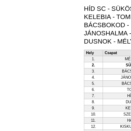
HÍD SC - SÜKÖS
KELEBIA - TOMP
BÁCSBOKOD -
JÁNOSHALMA -
DUSNOK - MÉLY
Hely
Csapat
1.
MÉ
2.
SÜ
3.
BÁC
4.
JÁN
5.
BÁC
6.
T
7.
H
8.
DU
9.
KE
10.
SZ
11.
H
12.
KISK