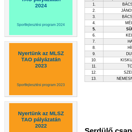
1.
BÁC
2024
2.
JÁNO
3.
BÁC
4.
MÉ
Sportfejlesztési program 2024
5.
SÜ
6.
KE
7.
H
8.
HÍ
Nyertünk az MLSZ
9.
DU
TAO pályázatán
10.
KISK
2023
11.
T
12.
SZE
13.
NEMES
Sportfejlesztési program 2023
Nyertünk az MLSZ
TAO pályázatán
2022
Serdülő csap