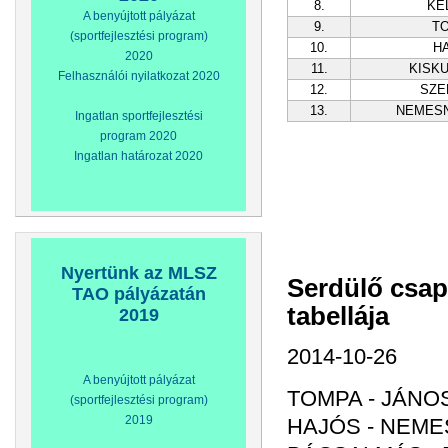
8.
KE
A benyújtott pályázat
9.
T
(sportfejlesztési program)
10.
H
2020
11.
KISK
Felhasználói nyilatkozat 2020
12.
SZE
13.
NEMES
Ingatlan sportfejlesztési
program 2020
Ingatlan határozat 2020
Nyertünk az MLSZ
Serdülő csap
TAO pályázatán
tabellája
2019
2014-10-26
A benyújtott pályázat
TOMPA - JÁNO
(sportfejlesztési program)
2019
HAJÓS - NEME