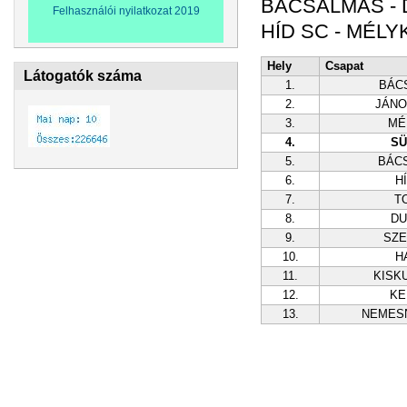
BÁCSALMÁS - 
Felhasználói nyilatkozat 2019
HÍD SC - MÉLYK
Hely
Csapat
Látogatók száma
1.
BÁC
2.
JÁN
3.
MÉ
4.
SÜ
5.
BÁC
6.
H
7.
T
8.
DU
9.
SZ
10.
H
11.
KISK
12.
KE
13.
NEMES