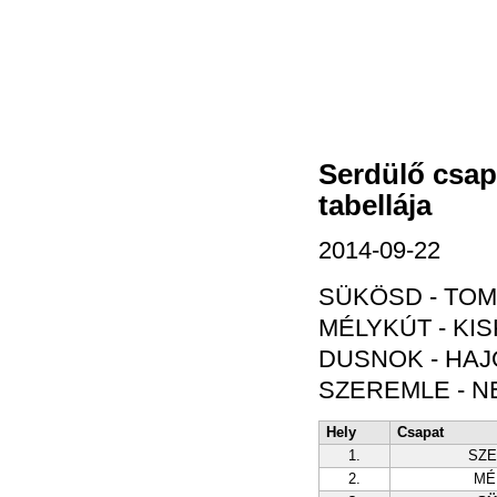
Serdülő csap
tabellája
2014-09-22
SÜKÖSD - TOMP
MÉLYKÚT - KIS
DUSNOK - HAJÓ
SZEREMLE - N
Hely
Csapat
1.
SZ
2.
MÉ