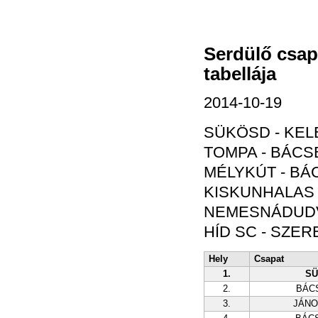
Serdülő csap
tabellája
2014-10-19
SÜKÖSD - KELE
TOMPA - BÁCS
MÉLYKÚT - BÁ
KISKUNHALAS -
NEMESNÁDUDVA
HÍD SC - SZER
Hely
Csapat
1.
SÜ
2.
BÁC
3.
JÁN