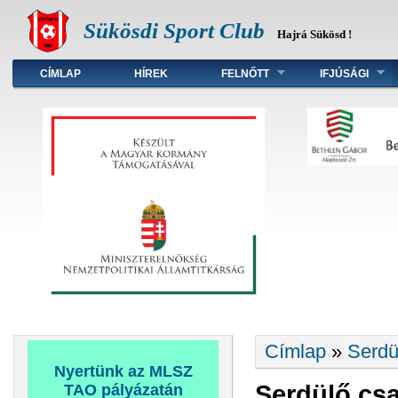
Sükösdi Sport Club
Hajrá Sükösd !
Főmenü
CÍMLAP
HÍREK
FELNŐTT
IFJÚSÁGI
Jelenlegi hely
Címlap
»
Serdü
Nyertünk az MLSZ
Serdülő csa
TAO pályázatán