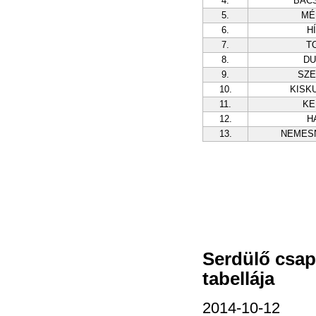
4.
BÁC
5.
MÉ
6.
H
7.
T
8.
DU
9.
SZ
10.
KISK
11.
KE
12.
H
13.
NEMES
Serdülő csap
tabellája
2014-10-12