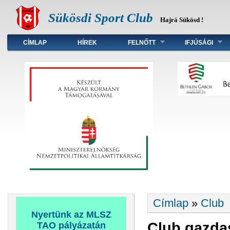
Sükösdi Sport Club
Hajrá Sükösd !
Főmenü
CÍMLAP
HÍREK
FELNŐTT
IFJÚSÁGI
Jelenlegi hely
Címlap
»
Club
Nyertünk az MLSZ
Club gazdas
TAO pályázatán