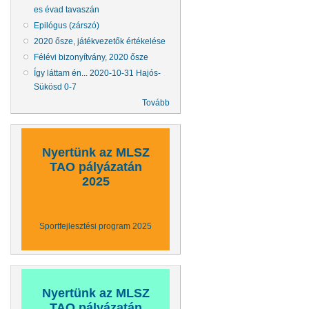
es évad tavaszán
Epilógus (zárszó)
2020 ősze, játékvezetők értékelése
Félévi bizonyítvány, 2020 ősze
Így láttam én... 2020-10-31 Hajós-
Sükösd 0-7
Tovább
Nyertünk az MLSZ
TAO pályázatán
2025
Sportfejlesztési program 2025
Nyertünk az MLSZ
TAO pályázatán