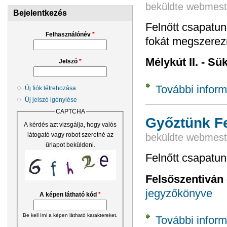
beküldte
webmest
Bejelentkezés
Felnőtt csapatun
Felhasználónév
*
fokát megszerez
Mélykút II. - Sü
Jelszó
*
További inform
Új fiók létrehozása
Új jelszó igénylése
CAPTCHA
Győztünk F
A kérdés azt vizsgálja, hogy valós
látogató vagy robot szeretné az
beküldte
webmest
űrlapot beküldeni.
Felnőtt csapatun
Felsőszentiván 
jegyzőkönyve
A képen látható kód
*
Be kell írni a képen látható karaktereket.
További inform