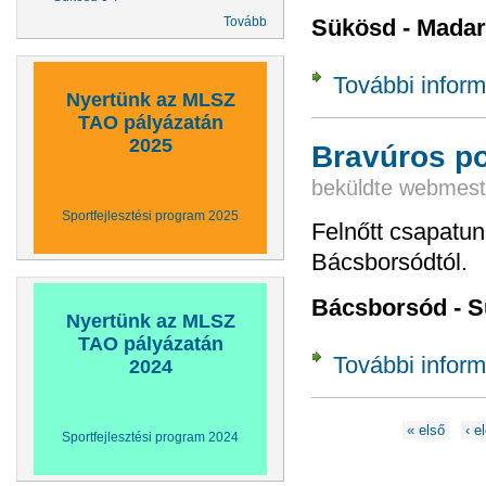
Sükösd - Madar
Tovább
További inform
Nyertünk az MLSZ
TAO pályázatán
2025
Bravúros p
beküldte
webmest
Sportfejlesztési program 2025
Felnőtt csapatun 
Bácsborsódtól.
Bácsborsód - S
Nyertünk az MLSZ
TAO pályázatán
További inform
2024
Oldalak
« első
‹ e
Sportfejlesztési program 2024