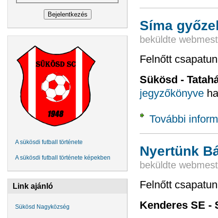
Síma győzel
beküldte
webmest
Felnőtt csapatun
Sükösd - Tatahá
jegyzőkönyve
ha
További inform
A sükösdi futball története
Nyertünk B
A sükösdi futball története képekben
beküldte
webmest
Felnőtt csapatu
Link ajánló
Kenderes SE - 
Sükösd Nagyközség