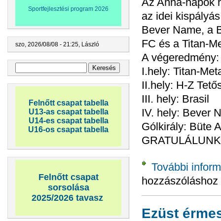
Az Anna-napok h
Sportfejlesztési program 2026
az idei kispályá
Bever Name, a Br
FC és a Titan-Me
szo, 2026/08/08 - 21:25,
László
A végeredmény:
Keresés űrlap
Keresés
I.hely: Titan-Met
II.hely: H-Z Tető
III. hely: Brasil
Felnőtt csapat tabella
IV. hely: Bever 
U13-as csapat tabella
U14-es csapat tabella
Gólkirály: Büte At
U16-os csapat tabella
GRATULÁLUNK
További inform
Felnőtt csapat
hozzászóláshoz
sorsolása
2025/2026 tavasz
Ezüst érmes