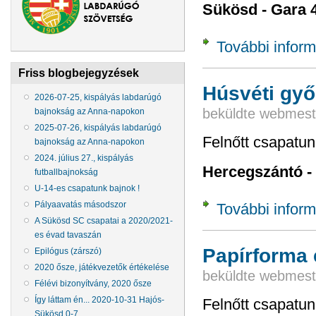
Sükösd - Gara 4
További inform
Friss blogbejegyzések
Húsvéti gy
2026-07-25, kispályás labdarúgó
beküldte
webmest
bajnokság az Anna-napokon
2025-07-26, kispályás labdarúgó
Felnőtt csapatu
bajnokság az Anna-napokon
2024. július 27., kispályás
Hercegszántó -
futballbajnokság
U-14-es csapatunk bajnok !
Pályaavatás másodszor
További inform
A Sükösd SC csapatai a 2020/2021-
es évad tavaszán
Papírforma 
Epilógus (zárszó)
2020 ősze, játékvezetők értékelése
beküldte
webmest
Félévi bizonyítvány, 2020 ősze
Így láttam én... 2020-10-31 Hajós-
Felnőtt csapatun
Sükösd 0-7