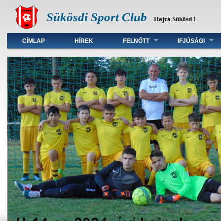
Sükösdi Sport Club
Hajrá Sükösd !
Főmenü
CÍMLAP
HÍREK
FELNŐTT
IFJÚSÁGI