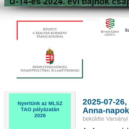
2025-07-26,
Nyertünk az MLSZ
Anna-napo
TAO pályázatán
2026
beküldte
Varsányi