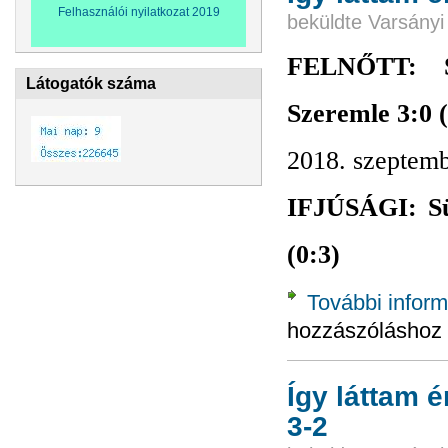
Felhasználói nyilatkozat 2019
beküldte
Varsányi
FELNŐTT: S
Látogatók száma
Szeremle 3:0 (
2018. szeptemb
IFJÚSÁGI: Sü
(0:3)
További inform
hozzászóláshoz
Így láttam 
3-2