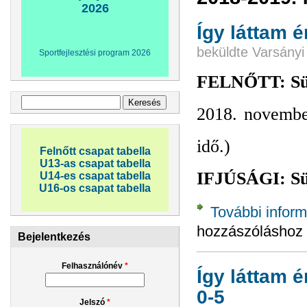
2026
Így láttam 
beküldte
Varsányi
Sportfejlesztési program 2026
FELNŐTT: Sükö
Keresés űrlap
Keresés
2018. novembe
idő.)
Felnőtt csapat tabella
U13-as csapat tabella
IFJÚSÁGI: Sük
U14-es csapat tabella
U16-os csapat tabella
További inform
hozzászóláshoz
Bejelentkezés
Felhasználónév
*
Így láttam 
0-5
Jelszó
*