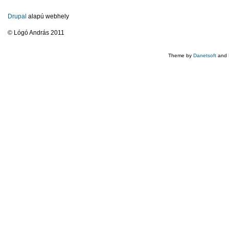
Drupal
alapú webhely
© Lógó András 2011
Theme by
Danetsoft
and