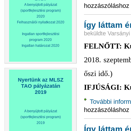
hozzászóláshoz
A benyújtott pályázat
(sportfejlesztési program)
2020
Így láttam 
Felhasználói nyilatkozat 2020
beküldte
Varsányi
Ingatlan sportfejlesztési
program 2020
FELNŐTT: Kunb
Ingatlan határozat 2020
2018. szeptemb
őszi idő.)
Nyertünk az MLSZ
TAO pályázatán
IFJÚSÁGI: Kun
2019
További inform
hozzászóláshoz
A benyújtott pályázat
(sportfejlesztési program)
2019
Így láttam 