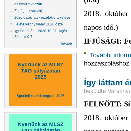
es évad tavaszán
Epilógus (zárszó)
2018. október
2020 ősze, játékvezetők értékelése
Félévi bizonyítvány, 2020 ősze
napos idő.)
Így láttam én... 2020-10-31 Hajós-
Sükösd 0-7
IFJÚSÁGI: Fel
Tovább
További inform
hozzászóláshoz
Nyertünk az MLSZ
TAO pályázatán
2025
Így láttam 
beküldte
Varsányi
Sportfejlesztési program 2025
FELNŐTT: Sük
2018. október
Nyertünk az MLSZ
TAO pályázatán