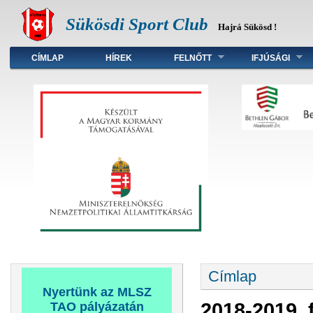
Sükösdi Sport Club
Hajrá Sükösd !
Főmenü
CÍMLAP
HÍREK
FELNŐTT
IFJÚSÁGI
Jelenlegi hely
Címlap
Nyertünk az MLSZ
2018-2019. 
TAO pályázatán