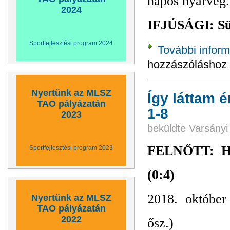
napos nyárvég.
2024
IFJÚSÁGI: Sük
Sportfejlesztési program 2024
További inform
hozzászóláshoz
Nyertünk az MLSZ
Így láttam 
TAO pályázatán
1-8
2023
beküldte
Varsányi
FELNŐTT: Her
Sportfejlesztési program 2023
(0:4)
2018. október
Nyertünk az MLSZ
TAO pályázatán
2022
ősz.)