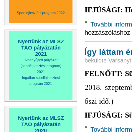
IFJÚSÁGI: Her
Sportfejlesztési program 2022
További inform
hozzászóláshoz
Nyertünk az MLSZ
TAO pályázatán
Így láttam 
2021
beküldte
Varsányi
A benyújtott pályázat
(sportfejlesztési program)
FELNŐTT: Sükö
2021
Ingatlan sportfejlesztési
program 2021
2018. szeptem
őszi idő.)
IFJÚSÁGI: Sük
Nyertünk az MLSZ
TAO pályázatán
További inform
2020