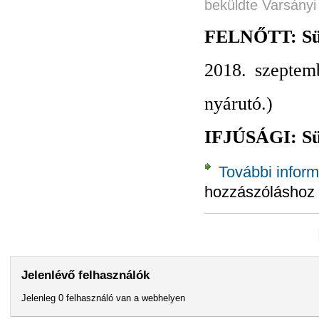
beküldte
Varsányi
FELNŐTT: Sük
2018. szeptem
nyárutó.)
IFJÚSÁGI: Sük
További inform
hozzászóláshoz
Oldalak
Jelenlévő felhasználók
Jelenleg 0 felhasználó van a webhelyen