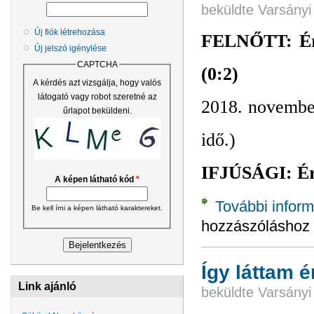
beküldte
Varsányi
Új fiók létrehozása
FELNŐTT: Érs
Új jelszó igénylése
CAPTCHA
(0:2)
A kérdés azt vizsgálja, hogy valós
látogató vagy robot szeretné az
2018. november
űrlapot beküldeni.
idő.)
IFJÚSÁGI: Érs
A képen látható kód
*
További inform
Be kell írni a képen látható karaktereket.
hozzászóláshoz
Így láttam 
Link ajánló
beküldte
Varsányi