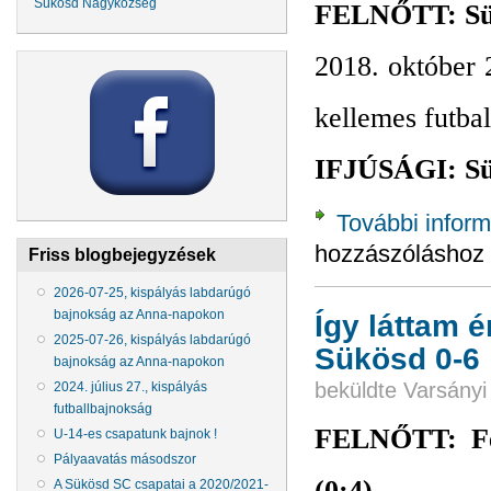
Sükösd Nagyközség
FELNŐTT: Sükö
2018. október 
kellemes futbal
IFJÚSÁGI: Sük
További inform
hozzászóláshoz
Friss blogbejegyzések
2026-07-25, kispályás labdarúgó
bajnokság az Anna-napokon
Így láttam é
2025-07-26, kispályás labdarúgó
Sükösd 0-6
bajnokság az Anna-napokon
beküldte
Varsányi
2024. július 27., kispályás
futballbajnokság
FELNŐTT: Fel
U-14-es csapatunk bajnok !
Pályaavatás másodszor
(0:4)
A Sükösd SC csapatai a 2020/2021-